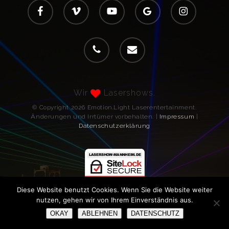
facebook
vimeo
youtube
google-
instagram
plus
phone
email
Wir
Lasershows.
© Copyright 2026 Emotion.Light Laserentertainment.
Änderungen und Irrtümer vorbehalten. |
Impressum
|
Datenschutzerklärung
Diese Website benutzt Cookies. Wenn Sie die Website weiter
nutzen, gehen wir von Ihrem Einverständnis aus.
OKAY
ABLEHNEN
DATENSCHUTZ